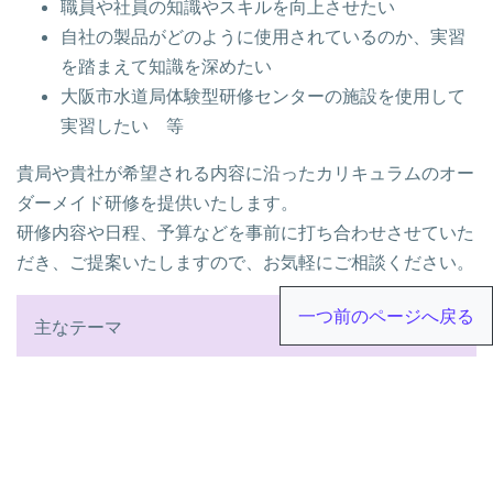
職員や社員の知識やスキルを向上させたい
自社の製品がどのように使用されているのか、実習
を踏まえて知識を深めたい
大阪市水道局体験型研修センターの施設を使用して
実習したい 等
貴局や貴社が希望される内容に沿ったカリキュラムのオー
ダーメイド研修を提供いたします。
研修内容や日程、予算などを事前に打ち合わせさせていた
だき、ご提案いたしますので、お気軽にご相談ください。
一つ前のページへ戻る
主なテーマ
配水部門 ： 設計・施工・管工事・漏水〈調査・
修繕〉・管路保全・断通水洗浄排水等
給水部門 ： 給水装置に関する維持管理・設計審
査・水理計算等